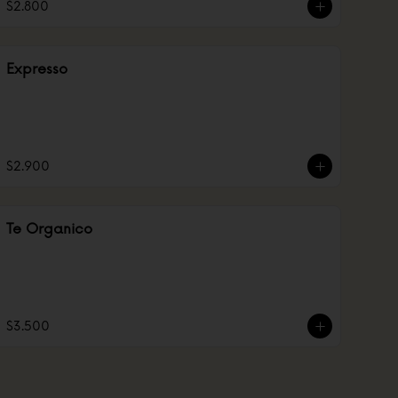
$2.800
Expresso
$2.900
Te Organico
$3.500