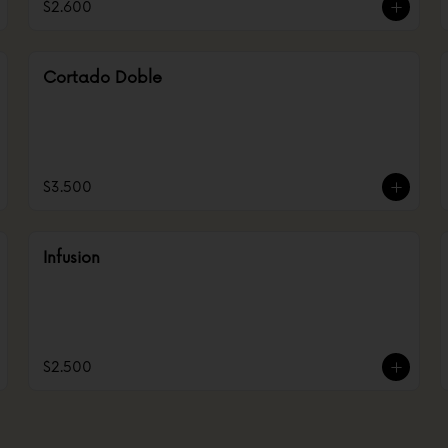
$2.600
Cortado Doble
$3.500
Infusion
$2.500