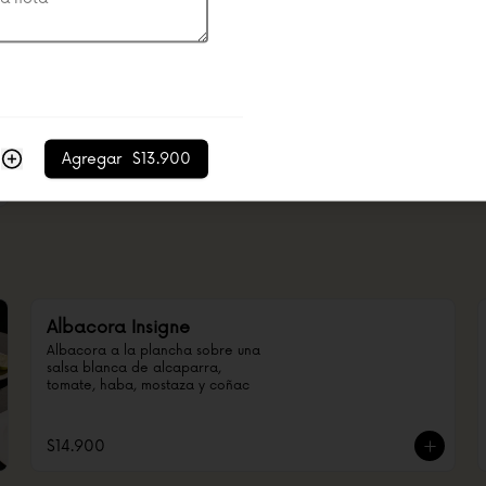
Agregar
$13.900
Albacora Insigne
Albacora a la plancha sobre una 
salsa blanca de alcaparra, 
tomate, haba, mostaza y coñac
$14.900