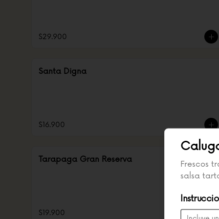
$29.900
Santa Digna
$16.900
Caluga
Tarapaga Gran Reserva
Frescos tr
salsa tart
Instrucci
$19.900