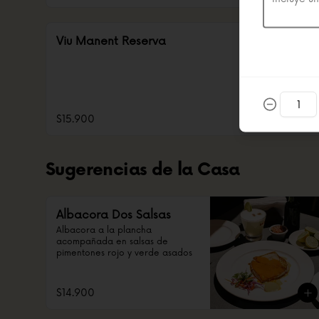
Viu Manent Reserva
$15.900
Sugerencias de la Casa
Albacora Dos Salsas
Albacora a la plancha 
acompañada en salsas de 
pimentones rojo y verde asados
$14.900