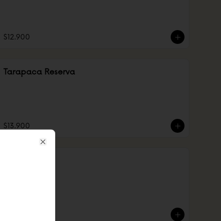
$12.900
Tarapaca Reserva
$13.900
Close
Vino medio
$8.900