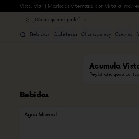
Vista Mar | Mariscos y terraza con vista al mar e
¿Dónde quieres pedir?
Bebidas
Cafetería
Chardonnay
Cocina
S
Acumula
Vist
Regístrate, gana puntos
Bebidas
Agua Mineral