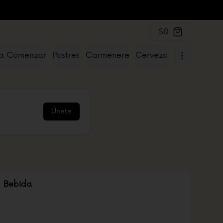
$0
a Comenzar
Postres
Carmenere
Cervezas
Para Compa
Únete
Bebida