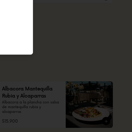
Albacora Mantequilla
Rubia y Alcaparras
Albacora a la plancha con salsa 
de mantequilla rubia y 
alcaparras
$15.900