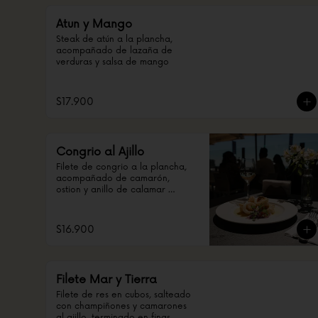
Atun y Mango
Steak de atún a la plancha, 
acompañado de lazaña de 
verduras y salsa de mango
$17.900
Congrio al Ajillo
Filete de congrio a la plancha, 
acompañado de camarón, 
ostion y anillo de calamar 
salteado en ajo
$16.900
Filete Mar y Tierra
Filete de res en cubos, salteado 
con champiñones y camarones 
al ajillo, terminado en finas 