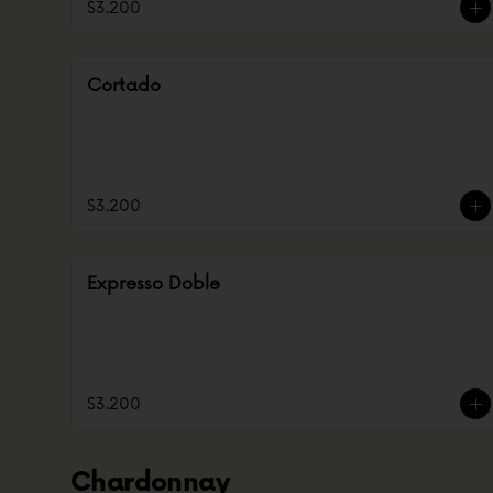
$3.200
Cortado
$3.200
Expresso Doble
$3.200
Chardonnay