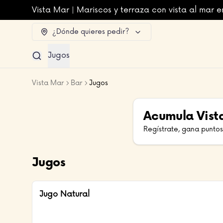
Vista Mar | Mariscos y terraza con vista al mar e
¿Dónde quieres pedir?
Jugos
Vista Mar
Bar
Jugos
Acumula
Vist
Regístrate, gana puntos
Jugos
Jugo Natural