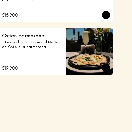
marinados en leche de tigre 
cebolla morada y cilantro
$16.900
Ostion parmesano
10 unidades de ostion del Norte 
de Chile a la parmesana
$19.900