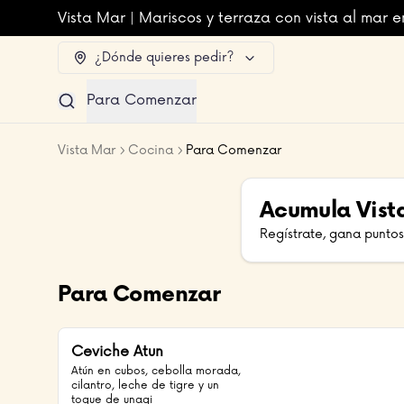
Vista Mar | Mariscos y terraza con vista al mar e
¿Dónde quieres pedir?
Para Comenzar
Vista Mar
Cocina
Para Comenzar
Acumula
Vist
Regístrate, gana puntos
Para Comenzar
Ceviche Atun
Atún en cubos, cebolla morada, 
cilantro, leche de tigre y un 
toque de unagi