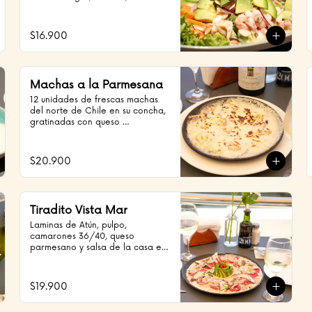
morada y un toque de almendras
$16.900
Machas a la Parmesana
12 unidades de frescas machas 
del norte de Chile en su concha, 
gratinadas con queso 
parmesano
$20.900
Tiradito Vista Mar
Laminas de Atún, pulpo, 
camarones 36/40, queso 
parmesano y salsa de la casa en 
base de leche de tigre.
$19.900