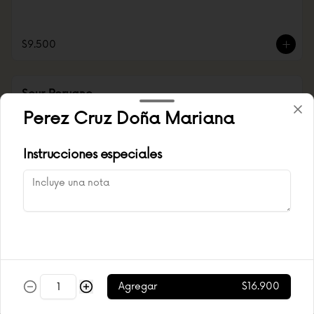
$9.500
Sour Peruano
Perez Cruz Doña Mariana
Instrucciones especiales
$6.500
Sour Sabor
Agregar
$16.900
$7.500