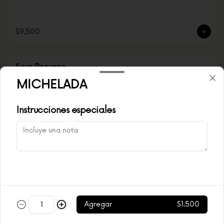
$9.500
Sour Peruano
MICHELADA
Instrucciones especiales
$6.500
Sour Sabor
Agregar
$1.500
$7.500