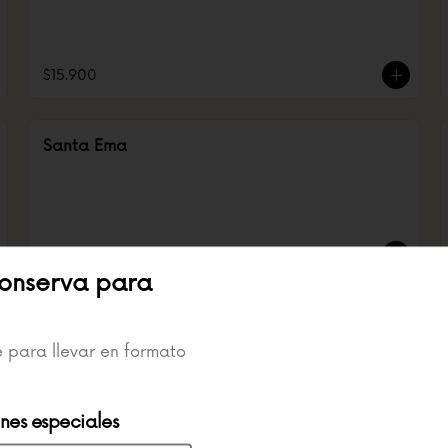
$15.900
Santa Ema
$22.900
onserva para
Vino Medio
e para llevar en formato
ones especiales
$8.900