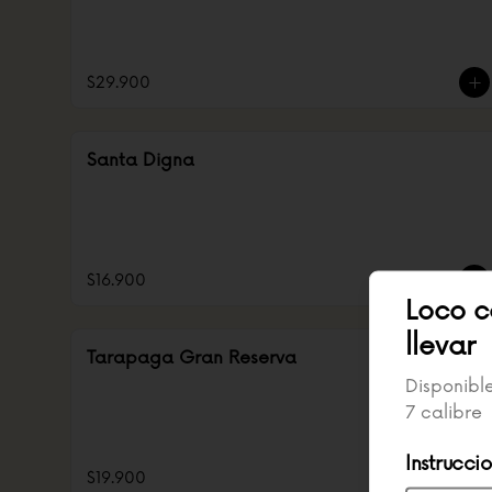
$29.900
Santa Digna
$16.900
Loco c
llevar
Tarapaga Gran Reserva
Disponibl
7 calibre
Instrucci
$19.900