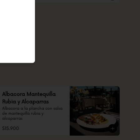
Albacora Mantequilla
Rubia y Alcaparras
Albacora a la plancha con salsa 
de mantequilla rubia y 
alcaparras
$15.900