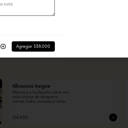
Agregar
$38.000
Albacora Insigne
Albacora a la plancha sobre una 
salsa blanca de alcaparra, 
tomate, haba, mostaza y coñac
$14.900