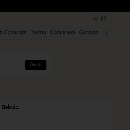
$0
a Comenzar
Postres
Carmenere
Cervezas
Para Compa
Únete
Bebida