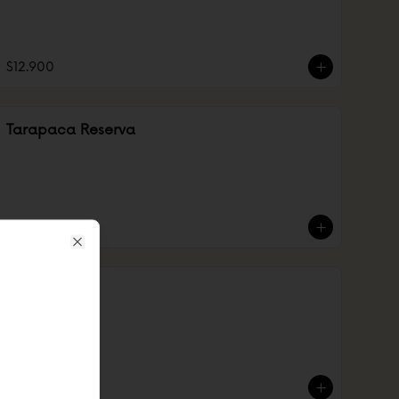
$12.900
Tarapaca Reserva
$13.900
Close
Vino medio
$8.900