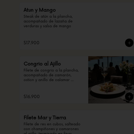
Atun y Mango
Steak de atún a la plancha, 
acompañado de lazaña de 
verduras y salsa de mango
$17.900
Congrio al Ajillo
Filete de congrio a la plancha, 
acompañado de camarón, 
ostion y anillo de calamar 
salteado en ajo
$16.900
Filete Mar y Tierra
Filete de res en cubos, salteado 
con champiñones y camarones 
al ajillo, terminado en finas 