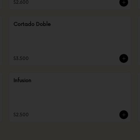
$2.600
Cortado Doble
$3.500
Infusion
$2.500