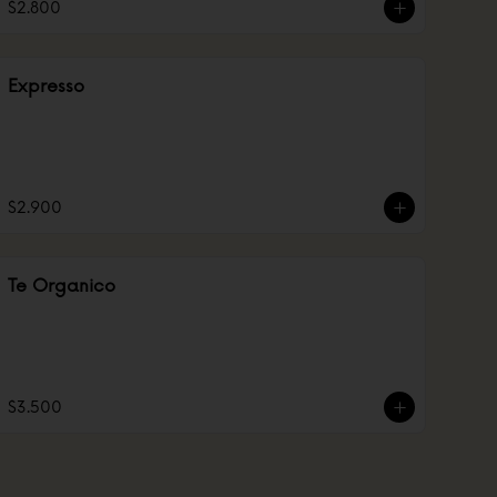
$2.800
Expresso
$2.900
Te Organico
$3.500