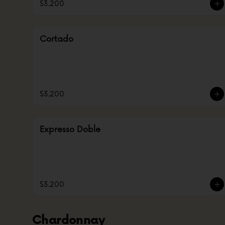
$3.200
Cortado
$3.200
Expresso Doble
$3.200
Chardonnay