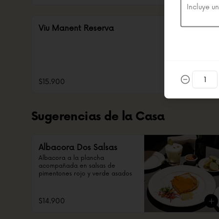
Viu Manent Reserva
$15.900
Sugerencias de la Casa
Albacora Dos Salsas
Albacora a la plancha 
acompañada en salsas de 
pimentones rojo y verde asados
$14.900