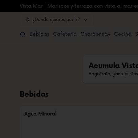
Vista Mar | Mariscos y terraza con vista al mar e
¿Dónde quieres pedir?
Bebidas
Cafetería
Chardonnay
Cocina
S
Acumula
Vist
Regístrate, gana puntos
Bebidas
Agua Mineral